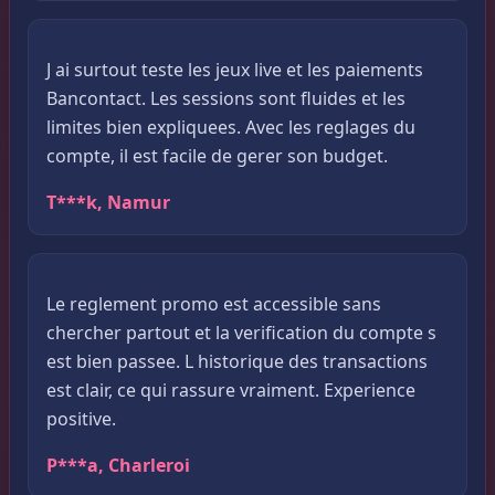
J ai surtout teste les jeux live et les paiements
Bancontact. Les sessions sont fluides et les
limites bien expliquees. Avec les reglages du
compte, il est facile de gerer son budget.
T***k, Namur
Le reglement promo est accessible sans
chercher partout et la verification du compte s
est bien passee. L historique des transactions
est clair, ce qui rassure vraiment. Experience
positive.
P***a, Charleroi