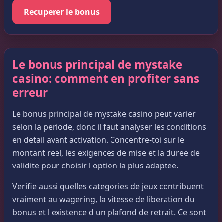
Recuperer le bonus
Le bonus principal de mystake
casino: comment en profiter sans
erreur
Le bonus principal de mystake casino peut varier
selon la periode, donc il faut analyser les conditions
en detail avant activation. Concentre-toi sur le
montant reel, les exigences de mise et la duree de
validite pour choisir l option la plus adaptee.
Verifie aussi quelles categories de jeux contribuent
vraiment au wagering, la vitesse de liberation du
bonus et l existence d un plafond de retrait. Ce sont