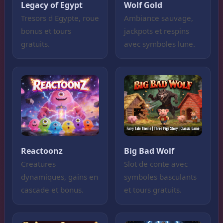
Legacy of Egypt
Wolf Gold
Tresors d Egypte, roue
Ambiance sauvage,
bonus et tours
jackpots et respins
gratuits.
avec symboles lune.
Reactoonz
Big Bad Wolf
Creatures
Slot de conte avec
dynamiques, gains en
symboles basculants
cascade et bonus.
et tours gratuits.