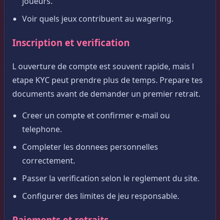
joueurs.
Voir quels jeux contribuent au wagering.
Inscription et verification
L ouverture de compte est souvent rapide, mais l
etape KYC peut prendre plus de temps. Prepare tes
documents avant de demander un premier retrait.
Creer un compte et confirmer e-mail ou
telephone.
Completer les donnees personnelles
correctement.
Passer la verification selon le reglement du site.
Configurer des limites de jeu responsable.
Paiements et retraits