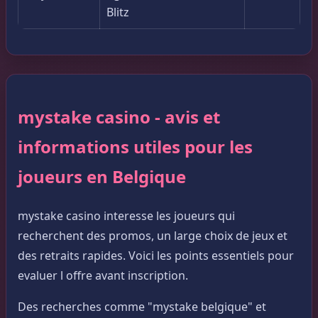
Blitz
mystake casino - avis et
informations utiles pour les
joueurs en Belgique
mystake casino interesse les joueurs qui
recherchent des promos, un large choix de jeux et
des retraits rapides. Voici les points essentiels pour
evaluer l offre avant inscription.
Des recherches comme "mystake belgique" et