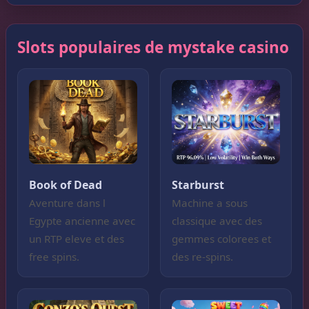
Slots populaires de mystake casino
Book of Dead
Starburst
Aventure dans l
Machine a sous
Egypte ancienne avec
classique avec des
un RTP eleve et des
gemmes colorees et
free spins.
des re-spins.