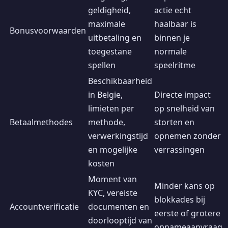
geldigheid,
actie echt
maximale
haalbaar is
Bonusvoorwaarden
uitbetaling en
binnen je
toegestane
normale
spellen
speelritme
Beschikbaarheid
in Belgie,
Directe impact
limieten per
op snelheid van
Betaalmethodes
methode,
storten en
verwerkingstijd
opnemen zonder
en mogelijke
verrassingen
kosten
Moment van
Minder kans op
KYC, vereiste
blokkades bij
Accountverificatie
documenten en
eerste of grotere
doorlooptijd van
opnameaanvraag