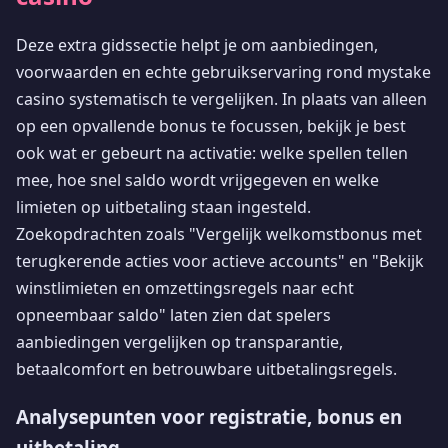
Deze extra gidssectie helpt je om aanbiedingen,
voorwaarden en echte gebruikservaring rond mystake
casino systematisch te vergelijken. In plaats van alleen
op een opvallende bonus te focussen, bekijk je best
ook wat er gebeurt na activatie: welke spellen tellen
mee, hoe snel saldo wordt vrijgegeven en welke
limieten op uitbetaling staan ingesteld.
Zoekopdrachten zoals "Vergelijk welkomstbonus met
terugkerende acties voor actieve accounts" en "Bekijk
winstlimieten en omzettingsregels naar echt
opneembaar saldo" laten zien dat spelers
aanbiedingen vergelijken op transparantie,
betaalcomfort en betrouwbare uitbetalingsregels.
Analysepunten voor registratie, bonus en
uitbetaling