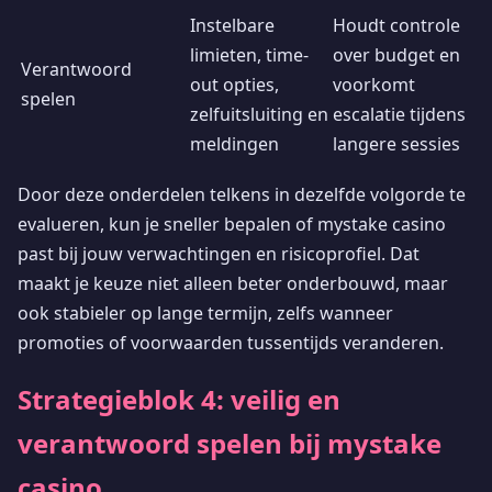
Instelbare
Houdt controle
limieten, time-
over budget en
Verantwoord
out opties,
voorkomt
spelen
zelfuitsluiting en
escalatie tijdens
meldingen
langere sessies
Door deze onderdelen telkens in dezelfde volgorde te
evalueren, kun je sneller bepalen of mystake casino
past bij jouw verwachtingen en risicoprofiel. Dat
maakt je keuze niet alleen beter onderbouwd, maar
ook stabieler op lange termijn, zelfs wanneer
promoties of voorwaarden tussentijds veranderen.
Strategieblok 4: veilig en
verantwoord spelen bij mystake
casino