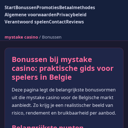
Start
Bonussen
Promoties
Betaalmethodes
Algemene voorwaarden
Privacybeleid
Verantwoord spelen
Contact
Reviews
mystake casino
/ Bonussen
Bonussen bij mystake
casino: praktische gids voor
spelers in Belgie
Deze pagina legt de belangrijkste bonusvormen
uit die mystake casino voor de Belgische markt
aanbiedt. Zo krijg je een realistischer beeld van
risico, rendement en bruikbaarheid per aanbod.
Belangrijkste punten