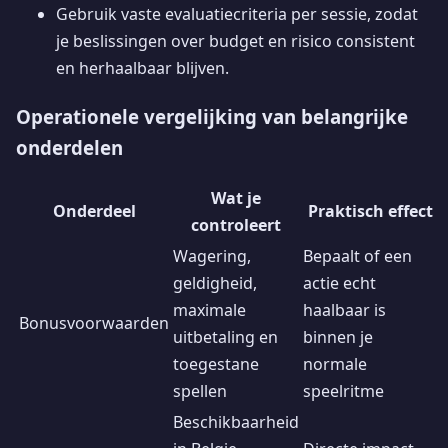
Gebruik vaste evaluatiecriteria per sessie, zodat
je beslissingen over budget en risico consistent
en herhaalbaar blijven.
Operationele vergelijking van belangrijke
onderdelen
Wat je
Onderdeel
Praktisch effect
controleert
Wagering,
Bepaalt of een
geldigheid,
actie echt
maximale
haalbaar is
Bonusvoorwaarden
uitbetaling en
binnen je
toegestane
normale
spellen
speelritme
Beschikbaarheid