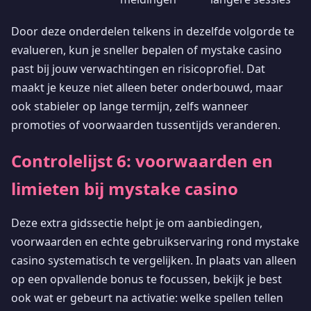
Door deze onderdelen telkens in dezelfde volgorde te
evalueren, kun je sneller bepalen of mystake casino
past bij jouw verwachtingen en risicoprofiel. Dat
maakt je keuze niet alleen beter onderbouwd, maar
ook stabieler op lange termijn, zelfs wanneer
promoties of voorwaarden tussentijds veranderen.
Controlelijst 6: voorwaarden en
limieten bij mystake casino
Deze extra gidssectie helpt je om aanbiedingen,
voorwaarden en echte gebruikservaring rond mystake
casino systematisch te vergelijken. In plaats van alleen
op een opvallende bonus te focussen, bekijk je best
ook wat er gebeurt na activatie: welke spellen tellen