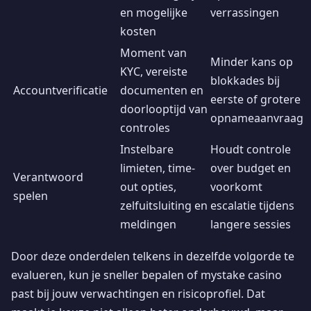
en mogelijke
verrassingen
kosten
Moment van
Minder kans op
KYC, vereiste
blokkades bij
Accountverificatie
documenten en
eerste of grotere
doorlooptijd van
opnameaanvraag
controles
Instelbare
Houdt controle
limieten, time-
over budget en
Verantwoord
out opties,
voorkomt
spelen
zelfuitsluiting en
escalatie tijdens
meldingen
langere sessies
Door deze onderdelen telkens in dezelfde volgorde te
evalueren, kun je sneller bepalen of mystake casino
past bij jouw verwachtingen en risicoprofiel. Dat