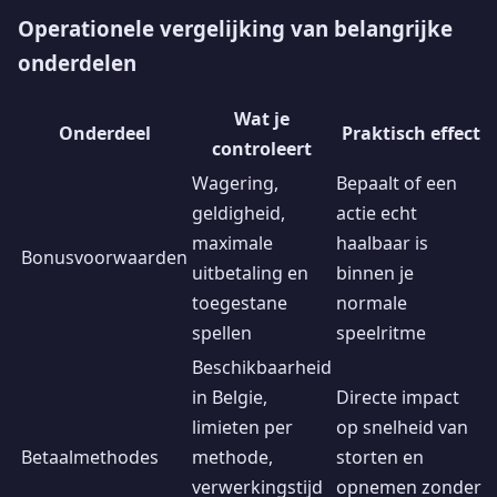
Operationele vergelijking van belangrijke
onderdelen
Wat je
Onderdeel
Praktisch effect
controleert
Wagering,
Bepaalt of een
geldigheid,
actie echt
maximale
haalbaar is
Bonusvoorwaarden
uitbetaling en
binnen je
toegestane
normale
spellen
speelritme
Beschikbaarheid
in Belgie,
Directe impact
limieten per
op snelheid van
Betaalmethodes
methode,
storten en
verwerkingstijd
opnemen zonder